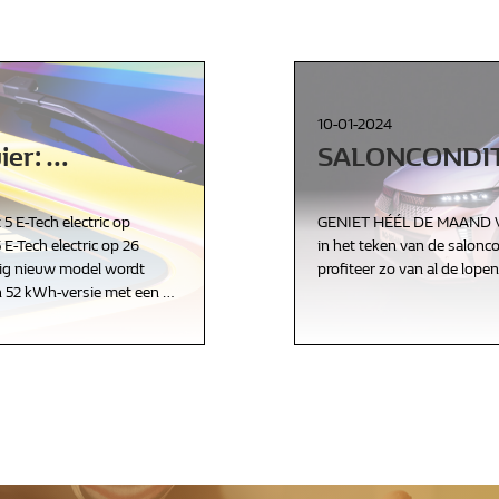
Nieuws
Contact
10-01-2024
ier:
…
SALONCONDIT
 5 E-Tech electric op
GENIET HÉÉL DE MAAND VA
-Tech electric op 26
in het teken van de salonco
dig nieuw model wordt
profiteer zo van al de lop
en 52 kWh-versie met een
…