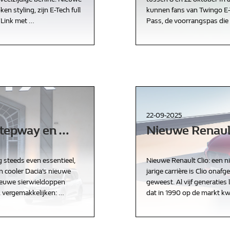
en styling, zijn E-Tech full
kunnen fans van Twingo E-T
 Link met
…
Pass, de voorrangspas die 
Home
Tweedehands wagens
22-09-2025
Stepway en
…
Nieuwe Renault
Stock wagens
 steeds even essentieel,
Nieuwe Renault Clio: een n
n cooler Dacia’s nieuwe
jarige carrière is Clio onafg
Rema Carrosserie
nieuwe sierwieldoppen
geweest. Al vijf generaties 
n vergemakkelijken:
…
dat in 1990 op de markt k
Wie zijn we?