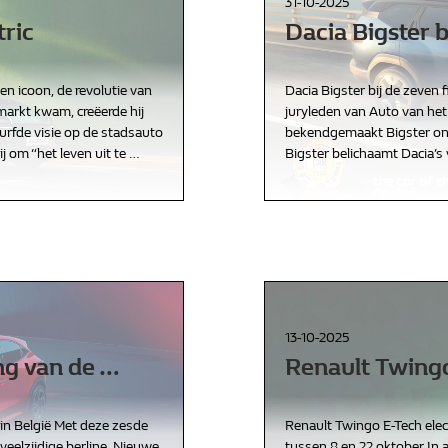
31-10-2025
tric
Dacia Bigster b
en icoon, de revolutie van
Dacia Bigster bij de zeven 
arkt kwam, creëerde hij
juryleden van Auto van het
urfde visie op de stadsauto
bekendgemaakt Bigster ond
ij om “het leven uit te
…
Bigster belichaamt Dacia’s
13-10-2025
ng van de
…
Renault Twingo
 in België Met deze zesde
Renault Twingo E-Tech ele
 veelzijdige berline. Nieuwe
tussen 8 en 22 oktober In