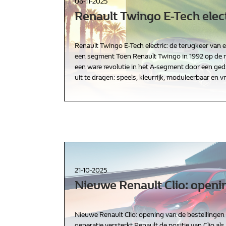
06-11-2025
Renault Twingo E-Tech elec
Renault Twingo E-Tech electric: de terugkeer van e
een segment Toen Renault Twingo in 1992 op de m
een ware revolutie in het A-segment door een ged
uit te dragen: speels, kleurrijk, moduleerbaar en vr
21-10-2025
Nieuwe Renault Clio: openi
Nieuwe Renault Clio: opening van de bestellingen
generatie versterkt Renault de positie van Clio als