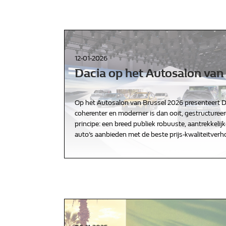
12-01-2026
Dacia op het Autosalon van
Op het Autosalon van Brussel 2026 presenteert 
coherenter en moderner is dan ooit, gestructuree
principe: een breed publiek robuuste, aantrekkelij
auto’s aanbieden met de beste prijs-kwaliteitver