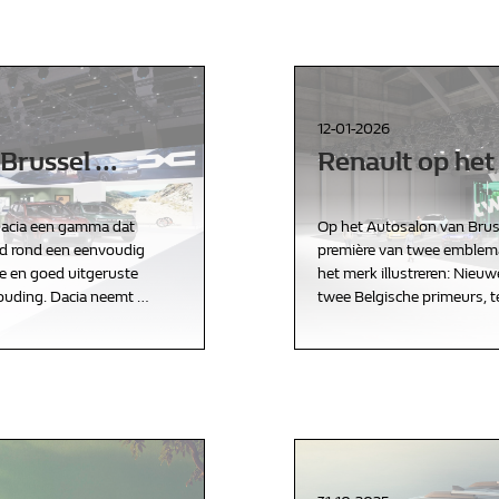
12-01-2026
 Brussel
…
Renault op het
Dacia een gamma dat
Op het Autosalon van Brus
rd rond een eenvoudig
première van twee emblema
ke en goed uitgeruste
het merk illustreren: Nieu
houding. Dacia neemt
…
twee Belgische primeurs, t