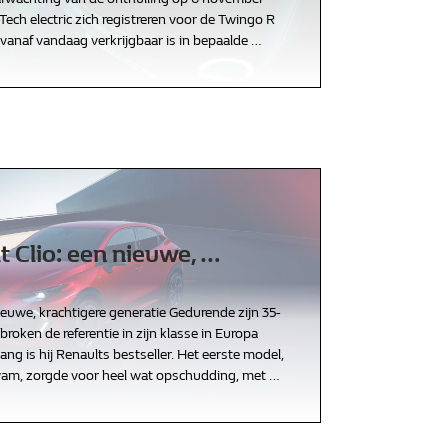
ech electric zich registreren voor de Twingo R
vanaf vandaag verkrijgbaar is in bepaalde
…
 Clio: een nieuwe,
…
ieuwe, krachtigere generatie Gedurende zijn 35-
ebroken de referentie in zijn klasse in Europa
lang is hij Renaults bestseller. Het eerste model,
wam, zorgde voor heel wat opschudding, met
…