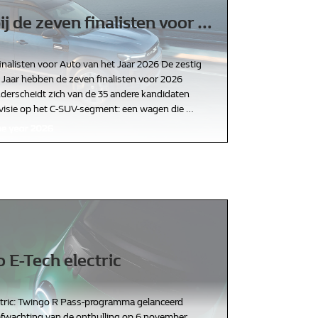
ij de zeven finalisten voor
…
finalisten voor Auto van het Jaar 2026 De zestig
 Jaar hebben de zeven finalisten voor 2026
erscheidt zich van de 35 andere kandidaten
 visie op het C-SUV-segment: een wagen die
…
 E-Tech electric
ctric: Twingo R Pass-programma gelanceerd
 afwachting van de onthulling op 6 november