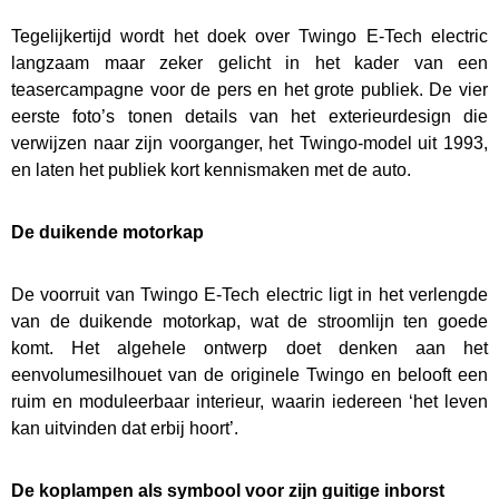
Tegelijkertijd wordt het doek over Twingo E-Tech electric
langzaam maar zeker gelicht in het kader van een
teasercampagne voor de pers en het grote publiek. De vier
eerste foto’s tonen details van het exterieurdesign die
verwijzen naar zijn voorganger, het Twingo-model uit 1993,
Home
en laten het publiek kort kennismaken met de auto.
Tweedehands
De duikende motorkap
wagens
De voorruit van Twingo E-Tech electric ligt in het verlengde
van de duikende motorkap, wat de stroomlijn ten goede
Stock wagens
komt. Het algehele ontwerp doet denken aan het
eenvolumesilhouet van de originele Twingo en belooft een
Rema
ruim en moduleerbaar interieur, waarin iedereen ‘het leven
Carrosserie
kan uitvinden dat erbij hoort’.
Wie zijn we?
De koplampen als symbool voor zijn guitige inborst