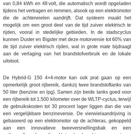
van 0,84 kWh en 48 volt, die automatisch wordt opgeladen
tijdens het vertragen en remmen, alsook op een elektromotor
die de achterwielen aandrijft. Dat systeem maakt het
mogelijk om een groot deel van de tijd zuiver elektrisch te
rijden, vooral in stedelijke gebieden. In de stadscyclus
kunnen Duster en Bigster met deze motorversie tot 60% van
de tijd zuiver elektrisch rijden, wat in grote mate bijdraagt
Home
aan de verlaging van het brandstofverbruik en de lokale
uitstoot.
Tweedehands
wagens
De Hybrid-G 150 4×4-motor kan ook prat gaan op een
opmerkelijk groot rijbereik, dankzij twee brandstoftanks van
50 liter (benzine en lpg). Samen zijn beide tanks goed voor
Stock wagens
een rijbereik tot 1.500 kilometer over de WLTP-cyclus, terwijl
de gebruikskosten tot 30 procent lager liggen dan die van
Rema
een vergelijkbare benzineversie. De vierwielaandrijving is
gebaseerd op een elektromotor op de achteras, gekoppeld
Carrosserie
aan een innovatieve tweeversnellingsbak en een