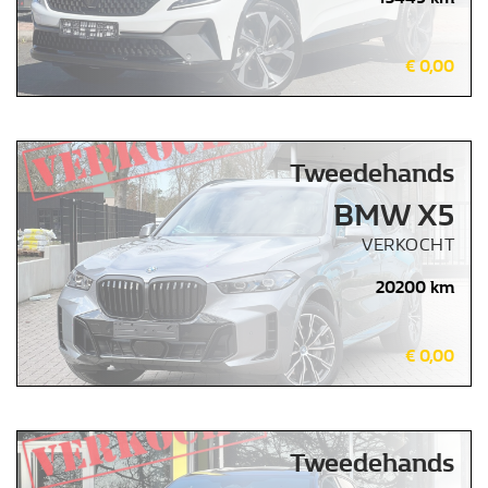
€ 0,00
Tweedehands
BMW X5
Home
VERKOCHT
20200 km
Tweedehands
wagens
€ 0,00
Stock wagens
Rema
Tweedehands
Carrosserie