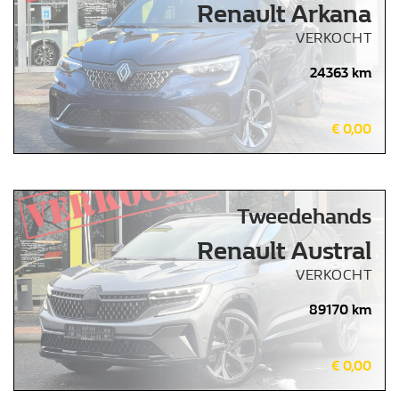
Renault Arkana
VERKOCHT
Wie zijn we?
24363 km
Nieuws
€ 0,00
Contact
Tweedehands
Renault Austral
VERKOCHT
89170 km
€ 0,00