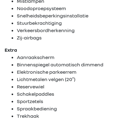
Mistlampen
Stock wagens
Noodoproepsysteem
Snelheidsbeperkingsinstallatie
Stuurbekrachtiging
Rema
Verkeersbordherkenning
Carrosserie
Zij-airbags
Extra
Wie zijn we?
Aanraakscherm
Binnenspiegel automatisch dimmend
Nieuws
Elektronische parkeerrem
Lichtmetalen velgen (20″)
Reservewiel
Contact
Schakelpaddles
Sportzetels
Spraakbediening
Trekhaak