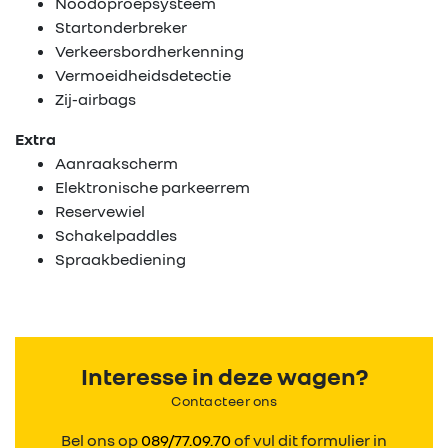
Noodoproepsysteem
Rema
Startonderbreker
Verkeersbordherkenning
Carrosserie
Vermoeidheidsdetectie
Zij-airbags
Wie zijn we?
Extra
Aanraakscherm
Nieuws
Elektronische parkeerrem
Reservewiel
Contact
Schakelpaddles
Spraakbediening
Interesse in deze wagen?
Contacteer ons
Bel ons op
089/77.09.70
of vul dit formulier in