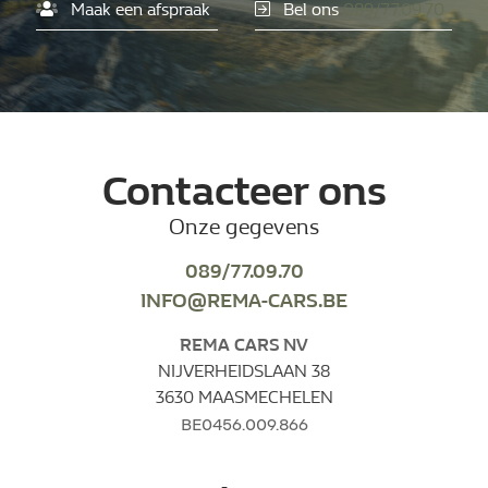
Maak een afspraak
Bel ons
089/77.09.70
Contacteer ons
Onze gegevens
089/77.09.70
INFO@REMA-CARS.BE
REMA CARS NV
NIJVERHEIDSLAAN 38
3630 MAASMECHELEN
BE0456.009.866