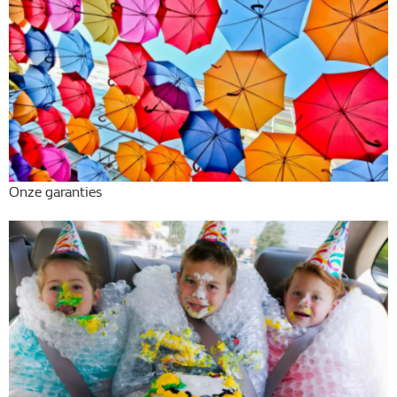
Home
Tweedehands
Onze garanties
wagens
Stock wagens
Rema
Carrosserie
Wie zijn we?