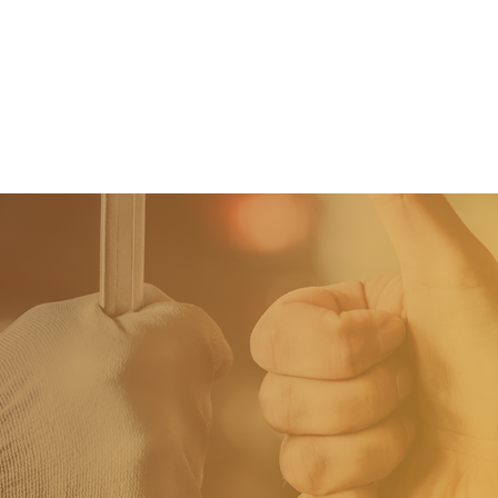
Home
Tweedehands wagens
Stock wagens
Rema Carrosserie
Wie zijn we?