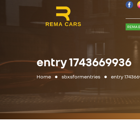
REMA B
entry 1743669936
Home
sbxsformentries
entry 17436