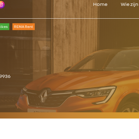
Home
Wie zij
ikes
REMA Rent
69936