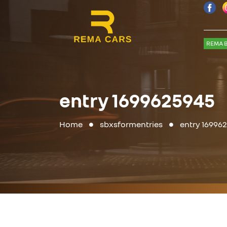
REMA B
entry 1699625945
Home
sbxsformentries
entry 16996