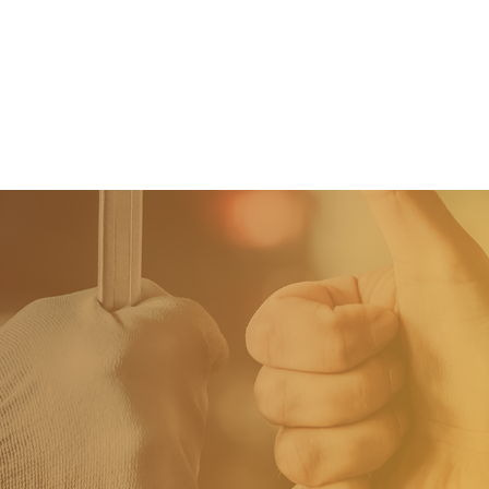
Home
Tweedehands wagens
Stock wagens
Rema Carrosserie
Wie zijn we?