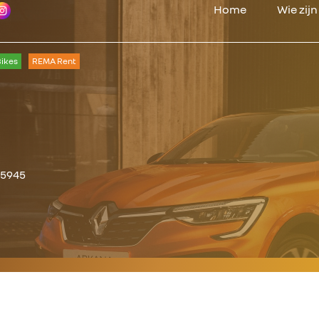
Home
Wie zij
ikes
REMA Rent
25945