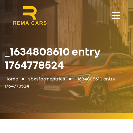
_1634808610 entry
1764778524
Home
sbxsformentries
_1634808610 entry
1764778524