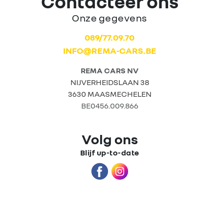
Contacteer ons
Onze gegevens
Home
089/77.09.70
INFO@REMA-CARS.BE
Tweedehands
wagens
REMA CARS NV
NIJVERHEIDSLAAN 38
3630 MAASMECHELEN
Stock wagens
BE0456.009.866
Rema
Volg ons
Carrosserie
Blijf up-to-date
Wie zijn we?
Nieuws