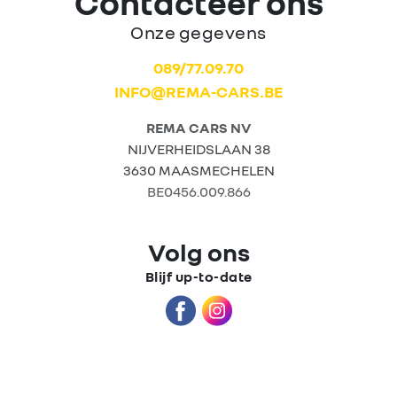
Contacteer ons
Onze gegevens
Home
089/77.09.70
INFO@REMA-CARS.BE
Tweedehands
wagens
REMA CARS NV
NIJVERHEIDSLAAN 38
3630 MAASMECHELEN
Stock wagens
BE0456.009.866
Rema
Volg ons
Carrosserie
Blijf up-to-date
Wie zijn we?
Nieuws