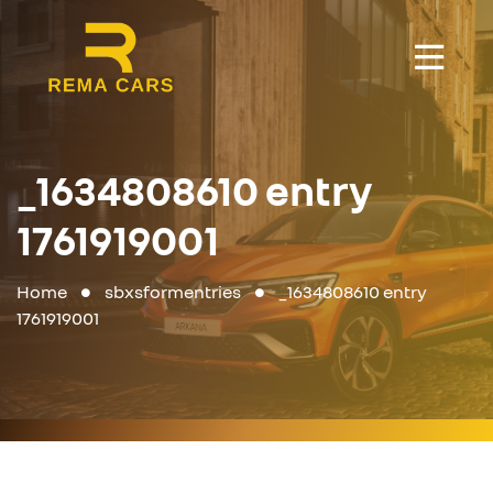
_1634808610 entry
1761919001
Home
sbxsformentries
_1634808610 entry
1761919001