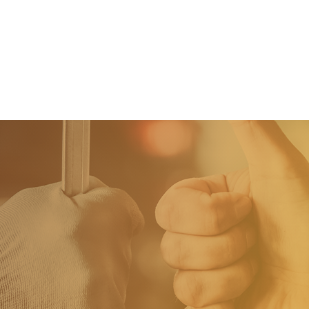
Home
Tweedehands wagens
Stock wagens
Rema Carrosserie
Wie zijn we?