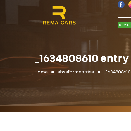
REMA B
_1634808610 entry
Home
sbxsformentries
_1634808610