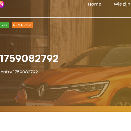
Home
Wie zij
ikes
REMA Rent
 1759082792
 entry 1759082792