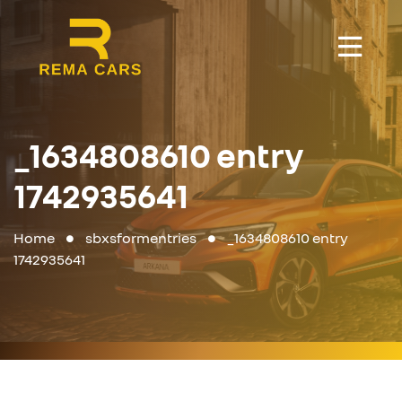
_1634808610 entry
1742935641
Home
sbxsformentries
_1634808610 entry
1742935641