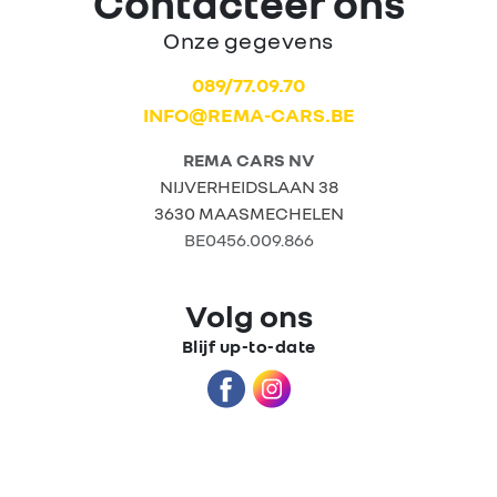
Contacteer ons
Onze gegevens
Home
089/77.09.70
INFO@REMA-CARS.BE
Tweedehands
wagens
REMA CARS NV
NIJVERHEIDSLAAN 38
3630 MAASMECHELEN
Stock wagens
BE0456.009.866
Rema
Volg ons
Carrosserie
Blijf up-to-date
Wie zijn we?
Nieuws