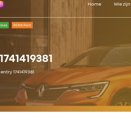
Home
Wie zij
ikes
REMA Rent
1741419381
entry 1741419381