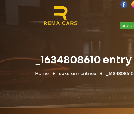
REMA B
_1634808610 entry 
Home
sbxsformentries
_1634808610 