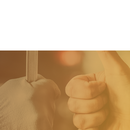
Home
Tweedehands wagens
Stock wagens
Rema Carrosserie
Wie zijn we?