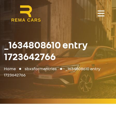
_1634808610 entry
1723642766
Home
sbxsformentries
_1634808610 entry
1723642766