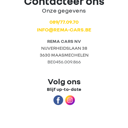
Contacteer ons
Onze gegevens
Home
089/77.09.70
INFO@REMA-CARS.BE
Tweedehands
wagens
REMA CARS NV
NIJVERHEIDSLAAN 38
3630 MAASMECHELEN
Stock wagens
BE0456.009.866
Rema
Volg ons
Carrosserie
Blijf up-to-date
Wie zijn we?
Nieuws