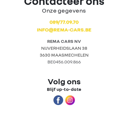
Contacteer ons
Onze gegevens
Home
089/77.09.70
INFO@REMA-CARS.BE
Tweedehands
wagens
REMA CARS NV
NIJVERHEIDSLAAN 38
3630 MAASMECHELEN
Stock wagens
BE0456.009.866
Rema
Volg ons
Carrosserie
Blijf up-to-date
Wie zijn we?
Nieuws