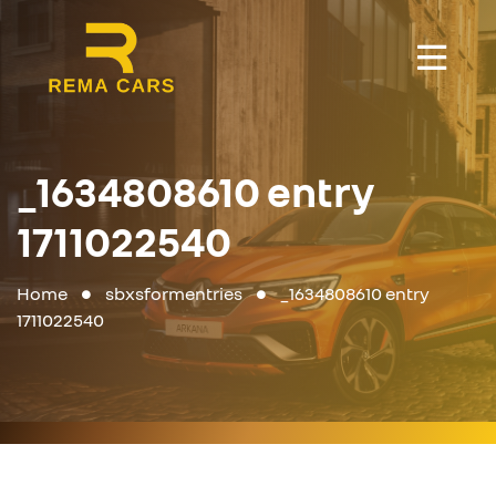
_1634808610 entry
1711022540
Home
sbxsformentries
_1634808610 entry
1711022540