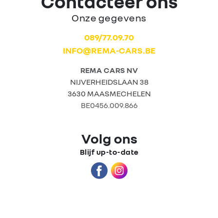
Contacteer ons
Onze gegevens
Home
089/77.09.70
INFO@REMA-CARS.BE
Tweedehands
wagens
REMA CARS NV
NIJVERHEIDSLAAN 38
3630 MAASMECHELEN
Stock wagens
BE0456.009.866
Rema
Volg ons
Carrosserie
Blijf up-to-date
Wie zijn we?
Nieuws