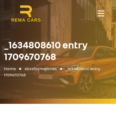
_1634808610 entry
1709670768
Home
sbxsformentries
_1634808610 entry
1709670768