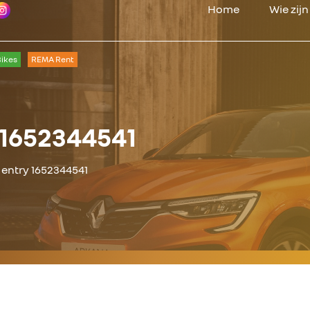
Home
Wie zij
ikes
REMA Rent
 1652344541
 entry 1652344541