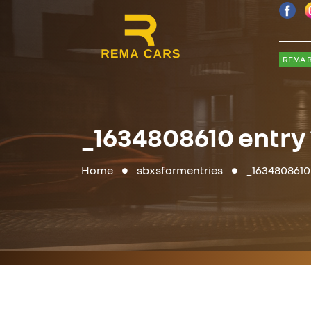
REMA B
_1634808610 entry
Home
sbxsformentries
_1634808610