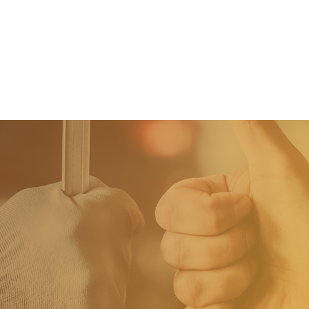
Home
Tweedehands wagens
Stock wagens
Rema Carrosserie
Wie zijn we?