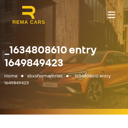
_1634808610 entry
1649849423
Home
sbxsformentries
_1634808610 entry
1649849423