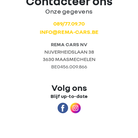
Contacteer ons
Onze gegevens
Home
089/77.09.70
INFO@REMA-CARS.BE
Tweedehands
wagens
REMA CARS NV
NIJVERHEIDSLAAN 38
3630 MAASMECHELEN
Stock wagens
BE0456.009.866
Rema
Volg ons
Carrosserie
Blijf up-to-date
Wie zijn we?
Nieuws